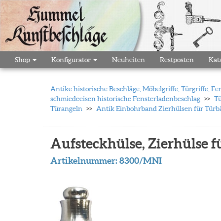
Shop
Konfigurator
Neuheiten
Restposten
Kat
Antike historische Beschläge, Möbelgriffe, Türgriffe,
schmiedeeisen historische Fensterladenbeschlag
Tü
Türangeln
Antik Einbohrband Zierhülsen für Türbä
Aufsteckhülse, Zierhülse f
Artikelnummer:
8300/MNI