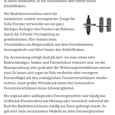
in einen Rollkloben, in ein Schließblech oder hinter einen
Schließhaken.
Der Baskülenverschluss wird mit
zusätzlicher, seitlich verriegelnder Zunge für
hohe Fenster verwendet um ein ganz
flächiges Anliegen des Fensters am Rahmen
durch die 3-Punkt-Verriegelung zu
gewährleisten. Hier kommt beim
Verschließen ein Riegel seitlich aus dem Getriebekasten
herausgedreht und fährt hinter den Schließhaken.
Die Anwendung erfolgt deshalb dort, wo man etwas sehr
Bodenständiges, Solides und Formschönes wünscht und, wo die
Beanspruchung sehr groß oder die Witterungsverhältnisse extrem
sind. Es lassen sich sogar im Holz verdrehte oder verzogene
Fensterflügel mit den nostalgischen Fensterverschlüssen wieder
richten. Auch großer Winddruck bietet den historischen
Fensterverschlüssen keine Schwierigkeiten.
Bei original alten aufliegenden Fenstergetrieben war häufig das
Griffstück (Fensterolive) aus Messing oder vernickelt während der
Rest des Baskülverschlusses häufig aus Eisen gefertigt wurde. Es
gab sehr viele verschiedene Modelle an alten Fenstergetrieben