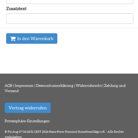
Zusatztext
In den Warenkorb
AGB
|
Impressum
|
Datenschutzerklärung
|
Widerrufsrecht
|
Zahlung und
Versand
Vertrag widerrufen
Privatsphäre-Einstellungen
© Fri Aug 07 06:18:51 CEST 2026 Hans-Peter Hummel Kunstbeschläge e.K. - Alle Rechte
vorbehalten.