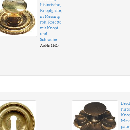
historische,
Knopfgriffe,
in Messing
roh, Rosette
mit Knopf
und
Schraube
ArtNr: 1161-
Besc
histo
Knopf
Mess
patin