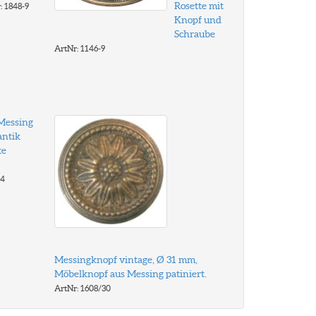
Rosette mit
: 1848-9
Knopf und
Schraube
ArtNr: 1146-9
 Messing
antik
ke
-4
Messingknopf vintage, Ø 31 mm,
Möbelknopf aus Messing patiniert.
ArtNr: 1608/30