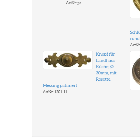
ArtNr: ps
Schlü
rund,
ArtNr
Knopf für
Landhaus
Küche, Ø
30mm, mit
Rosette,
Messing patiniert
ArtNr: 1201-11