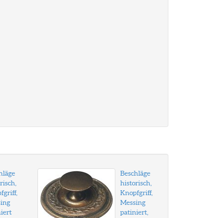
hläge
Beschläge
risch,
historisch,
griff,
Knopfgriff,
ing
Messing
iert
patiniert,