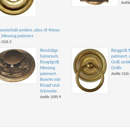
ArtNr
sselschild antikes, altes, Ø 40mm
 Messing patiniert
: 1161-2
Beschläge
Ringgriff,
historisch,
patiniert, 
Knopfgriff,
Griff, anti
Messing
Griffe
patiniert,
ArtNr: 1161
Rosette mit
Knopf und
Schraube
ArtNr: 1091-9