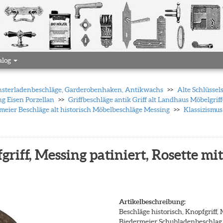
alog
 Fensterladenbeschläge, Garderobenhaken, Antikwachs
Alte Schlüssel
ng Eisen Porzellan
Griffbeschläge antik Griff alt Landhaus Möbelgrif
rmeier Beschläge alt historisch Möbelbeschläge Messing
Klassizismus
fgriff, Messing patiniert, Rosette 
Artikelbeschreibung:
Beschläge historisch, Knopfgriff,
Biedermeier Schubladenbeschlag