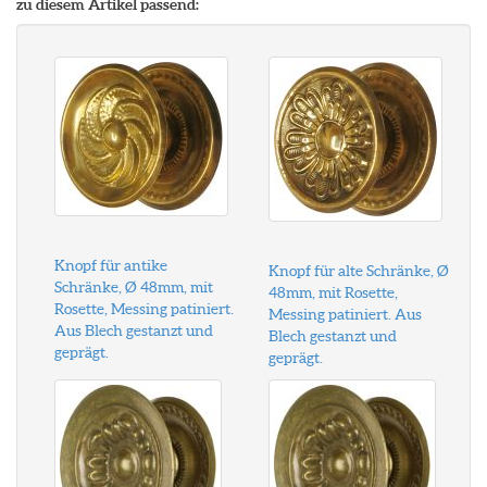
zu diesem Artikel passend:
Knopf für antike
Knopf für alte Schränke, Ø
Schränke, Ø 48mm, mit
48mm, mit Rosette,
Rosette, Messing patiniert.
Messing patiniert. Aus
Aus Blech gestanzt und
Blech gestanzt und
geprägt.
geprägt.