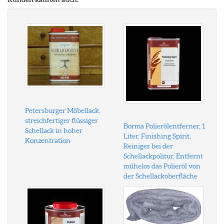
Petersburger Möbellack,
streichfertiger flüssiger
Borma Polierölentferner, 1
Schellack in hoher
Liter, Finishing Spirit,
Konzentration
Reiniger bei der
Schellackpolitur, Entfernt
mühelos das Polieröl von
der Schellackoberfläche