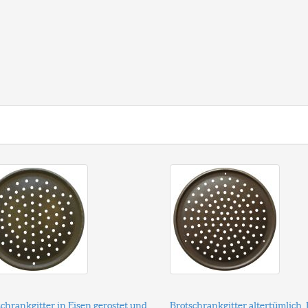
chrankgitter in Eisen gerostet und
Brotschrankgitter altertümlich, 