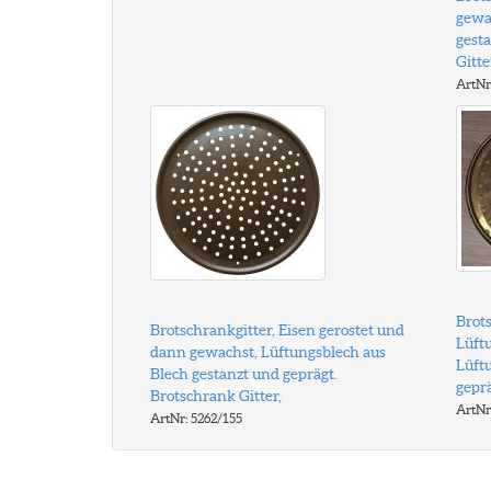
gewa
gest
Gitt
ArtNr
Brots
Brotschrankgitter, Eisen gerostet und
Lüftu
dann gewachst, Lüftungsblech aus
Lüft
Blech gestanzt und geprägt.
geprä
Brotschrank Gitter,
ArtNr
ArtNr: 5262/155