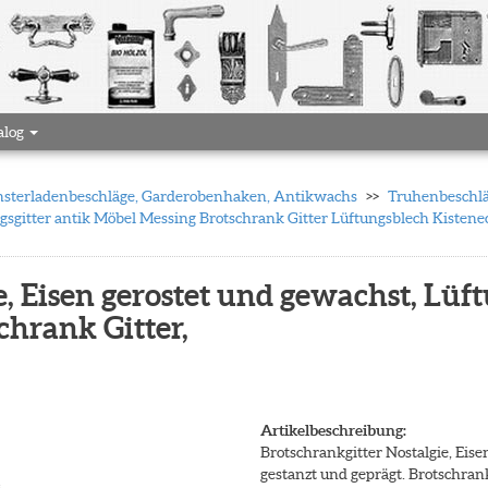
alog
 Fensterladenbeschläge, Garderobenhaken, Antikwachs
Truhenbeschlä
gsgitter antik Möbel Messing Brotschrank Gitter Lüftungsblech Kistene
e, Eisen gerostet und gewachst, Lüf
chrank Gitter,
Artikelbeschreibung:
Brotschrankgitter Nostalgie, Eis
gestanzt und geprägt. Brotschrank