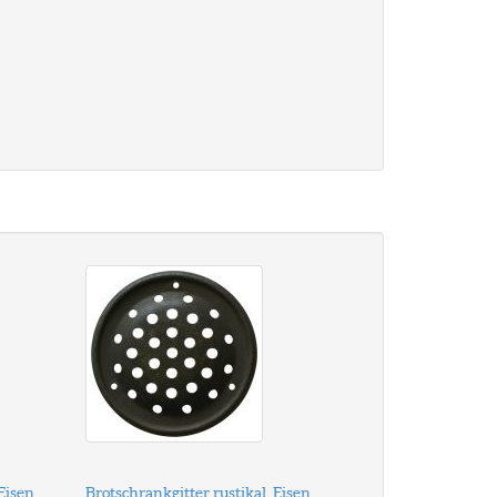
Eisen
Brotschrankgitter rustikal, Eisen