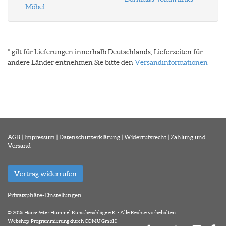
Möbel
* gilt für Lieferungen innerhalb Deutschlands, Lieferzeiten für
andere Länder entnehmen Sie bitte den
Versandinformationen
AGB
|
Impressum
|
Datenschutzerklärung
|
Widerrufsrecht
|
Zahlung und
Versand
Vertrag widerrufen
Privatsphäre-Einstellungen
© 2026 Hans-Peter Hummel Kunstbeschläge e.K. - Alle Rechte vorbehalten.
Webshop-Programmierung durch COMU GmbH