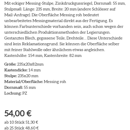
Mit eckiger Messing-Stulpe, Zinkdruckgussriegel, Dornmaß: 55 mm,
Stulpmaß: Länge: 235 mm, Breite: 20 mm (andere Schlösser auf
Mail-Anfrage). Die Oberfläche Messing roh bedeutet
unbearbeitetes Messingmaterial direkt aus der Fertigung. Es
können Farbunterschiede vorhanden sein, auch schon wegen der
unterschiedlichen Produktionsmethoden der Legierungen.
Gestanztes Blech, gegossene Teile, Drehteile… Diese Unterschiede
sind kein Reklamationsgrund. Sie können die Oberfläche selber
mit feiner Stahlwolle oder ähnlichem etwas angleichen.
Kastenhöhe: 154 mm, Kastenbreite: 82 mm
Größe:
235x20x82mm
Kastendicke:
14 mm
Stulpe:
235x20 mm
Material/Oberfläche:
Messing roh
Dornmaß:
55 mm
Lochung:
PZ
54,00 €
ab 10 Stück 51,30 €
ab 25 Stück 48,60 €