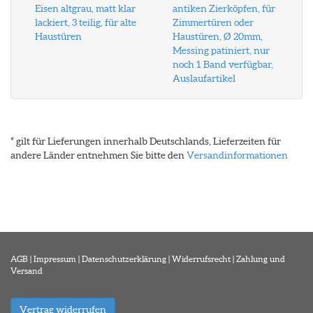
Eisen altgrau, matt klar
antiken Zierköpfen, für
lackiert, 3 teilig, für alte
Zimmertüren oder
Haustüren
Haustüren, Ø 20mm,
Messing patiniert, nur
noch 1 Band verfügbar,
Auslaufartikel
* gilt für Lieferungen innerhalb Deutschlands, Lieferzeiten für
andere Länder entnehmen Sie bitte den
Versandinformationen
AGB
|
Impressum
|
Datenschutzerklärung
|
Widerrufsrecht
|
Zahlung und
Versand
Vertrag widerrufen