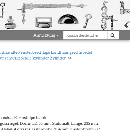
Anmeldung
antike alte Fensterbeschläge Landhaus geschmiedet
ür schwarz Schließzylinder Zylinder
 rechts, Eisenstulpe blank
kgussriegel, Dornmaß: 55 mm, Stulpmaß: Länge: 235 mm,
auf Mail-Anfrage) Kastenhöhe: 154 mm, Kastenbreite: 82