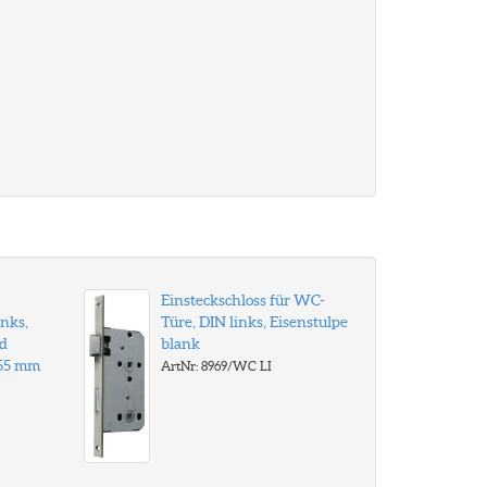
Einsteckschloss für WC-
nks,
Türe, DIN links, Eisenstulpe
nd
blank
 55 mm
ArtNr: 8969/WC LI