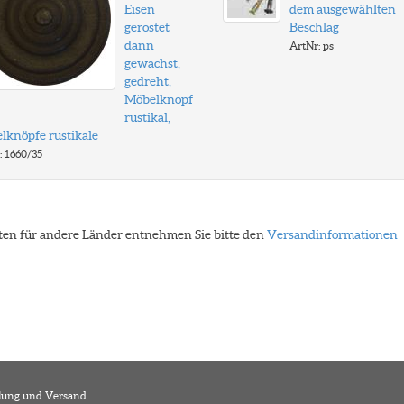
Eisen
dem ausgewählten
gerostet
Beschlag
dann
ArtNr: ps
gewachst,
gedreht,
Möbelknopf
rustikal,
lknöpfe rustikale
: 1660/35
eiten für andere Länder entnehmen Sie bitte den
Versandinformationen
lung und Versand