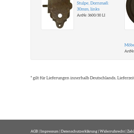
Stulpe, Dornmaß:
30mm, links
ArtNr: 3600/30 LI
Möbe
ArtNr
* gilt für Lieferungen innerhalb Deutschlands, Lieferz
AGB
|
Impressum
|
Datenschutzerklärung
|
Widerrufsrecht
|
Zah