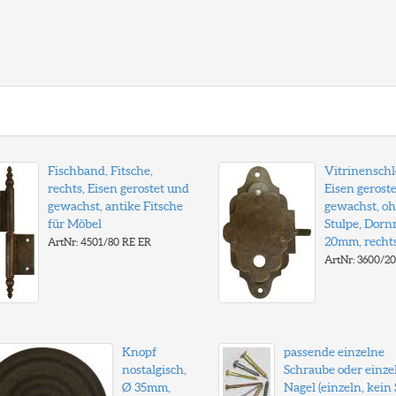
Fischband, Fitsche,
Vitrinenschl
rechts, Eisen gerostet und
Eisen gerost
gewachst, antike Fitsche
gewachst, o
für Möbel
Stulpe, Dorn
20mm, recht
ArtNr: 4501/80 RE ER
ArtNr: 3600/2
Knopf
passende einzelne
nostalgisch,
Schraube oder einze
Ø 35mm,
Nagel (einzeln, kein S