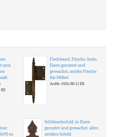
oss,
Fischband, Fitsche, links,
et und
Eisen gerostet und
hne
gewachst, antike Fitsche
maß:
für Möbel
s
ArtNr: 4501/80 LI ER
0 RE
Schlüsselschild, in Eisen
lner
gerostet und gewachst, altes
et!!) zu
antikes Schild