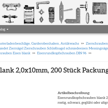
alog
 Fensterladenbeschläge, Garderobenhaken, Antikwachs
Zierschrauben 
iedet Ziernägel Zierschrauben Schloßnagel schmiedeeisen Messingnä
rauben Eisen blank
Eisenrundkopfschrauben DIN 96
lank 2,0x10mm, 200 Stück Packun
Artikelbeschreibung:
Eisenrundkopfschrauben blank 2
rostig, schwarz, geglüht oder alt