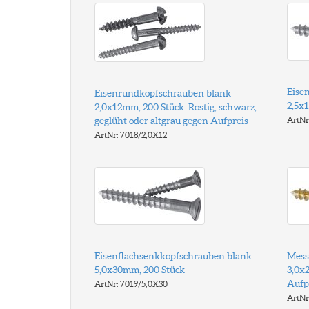
Eise
Eisenrundkopfschrauben blank
2,5x
2,0x12mm, 200 Stück. Rostig, schwarz,
geglüht oder altgrau gegen Aufpreis
ArtNr
ArtNr: 7018/2,0X12
Eisenflachsenkkopfschrauben blank
Mess
5,0x30mm, 200 Stück
3,0x2
Aufp
ArtNr: 7019/5,0X30
ArtNr