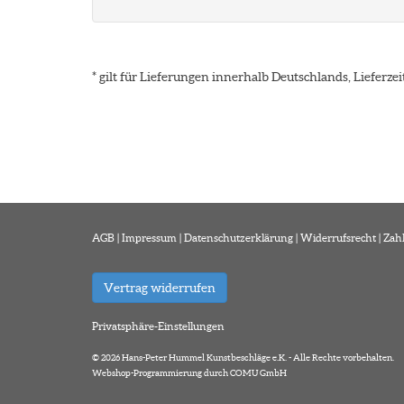
* gilt für Lieferungen innerhalb Deutschlands, Lieferz
AGB
|
Impressum
|
Datenschutzerklärung
|
Widerrufsrecht
|
Zah
Vertrag widerrufen
Privatsphäre-Einstellungen
© 2026 Hans-Peter Hummel Kunstbeschläge e.K. - Alle Rechte vorbehalten.
Webshop-Programmierung durch COMU GmbH