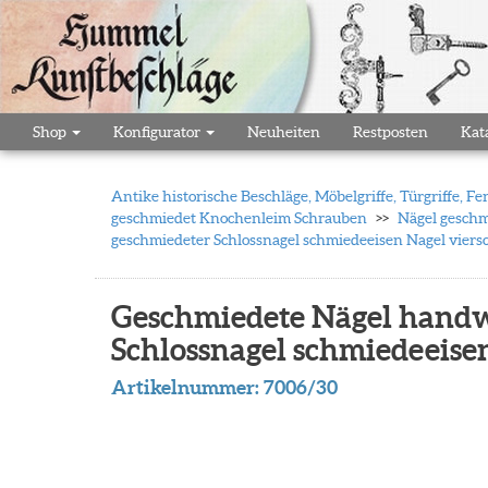
Shop
Konfigurator
Neuheiten
Restposten
Kat
Antike historische Beschläge, Möbelgriffe, Türgriffe,
geschmiedet Knochenleim Schrauben
Nägel geschm
geschmiedeter Schlossnagel schmiedeeisen Nagel viersc
Geschmiedete Nägel handwer
Schlossnagel schmiedeeise
Artikelnummer:
7006/30