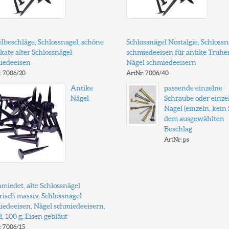
lbeschläge, Schlossnagel, schöne
Schlossnägel Nostalgie, Schlossn
kate alter Schlossnägel
schmiedeeisen für antike Truhe
iedeeisen
Nägel schmiedeeisern
: 7006/20
ArtNr: 7006/40
Antike
passende einzelne
Nägel
Schraube oder einze
Nagel (einzeln, kein S
dem ausgewählten
Beschlag
ArtNr: ps
miedet, alte Schlossnägel
risch massiv, Schlossnagel
iedeeisen, Nägel schmiedeeisern,
, 100 g, Eisen gebläut
: 7006/15