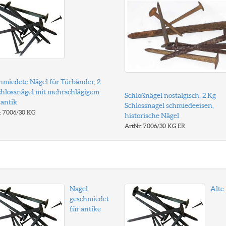
hmiedete Nägel für Türbänder, 2
chlossnägel mit mehrschlägigem
Schloßnägel nostalgisch, 2 Kg
 antik
Schlossnagel schmiedeeisen,
: 7006/30 KG
historische Nägel
ArtNr: 7006/30 KG ER
Nagel
Alte
geschmiedet
für antike