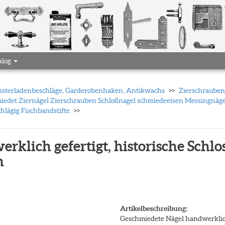
alog
 Fensterladenbeschläge, Garderobenhaken, Antikwachs
Zierschrauben 
iedet Ziernägel Zierschrauben Schloßnagel schmiedeeisen Messingnä
hlägig Fischbandstifte
klich gefertigt, historische Schlos
n
Artikelbeschreibung:
Geschmiedete Nägel handwerklich 