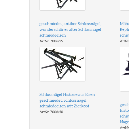
geschmiedet, antiker Schlossnägel,
Möbe
wunderschöner alter Schlossnagel
Repli
schmiedeeisen
schm
ArtNr: 7006/25
ArtNr
Schlossnägel Historie aus Eisen
geschmiedet, Schlossnagel
gesch
schmiedeeisen mit Zierkopf
histo
ArtNr: 7006/50
schm
Nagel
ArtNr