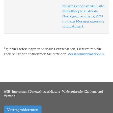
Messingknopf antiker, alte
Möbelknöpfe rustikale,
Nostalgie, Landhaus, Ø 38
mm, aus Messing gegossen
und patiniert.
* gilt für Lieferungen innerhalb Deutschlands, Lieferzeiten für
andere Länder entnehmen Sie bitte den
Versandinformationen
AGB
|
Impressum
|
Datenschutzerklärung
|
Widerrufsrecht
|
Zahlung und
Versand
Vertrag widerrufen