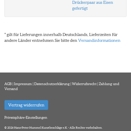
Drückerpaar aus Eisen
gefertigt
* gilt für Lieferungen innerhalb Deutschlands, Lieferzeiten für
andere Länder entnehmen Sie bitte den
Versandinformationen
AGB
|
Impressum
|
Datenschutzerklärung
|
Widerrufsrecht
|
Zahlung und
Versand
Vertrag widerrufen
Privatsphäre-Einstellungen
© 2026 Hans-Peter Hummel Kunstbeschläge e.K. - Alle Rechte vorbehalten.