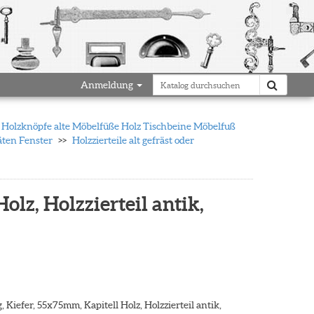
Anmeldung
k Holzknöpfe alte Möbelfüße Holz Tischbeine Möbelfuß
täten Fenster
Holzzierteile alt gefräst oder
olz, Holzzierteil antik,
 Kiefer, 55x75mm, Kapitell Holz, Holzzierteil antik,