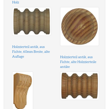
Holz
Holzzierteil antik, aus
Fichte, 60mm Breite, alte
Auflage
Holzzierteil antik, aus
Fichte, alte Holzzierteile
antike