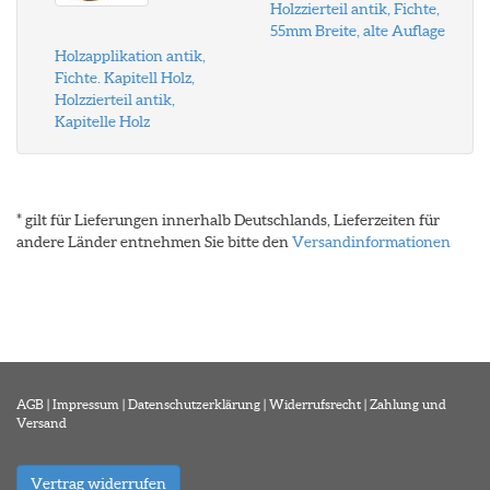
Holzzierteil antik, Fichte,
55mm Breite, alte Auflage
Holzapplikation antik,
Fichte. Kapitell Holz,
Holzzierteil antik,
Kapitelle Holz
* gilt für Lieferungen innerhalb Deutschlands, Lieferzeiten für
andere Länder entnehmen Sie bitte den
Versandinformationen
AGB
|
Impressum
|
Datenschutzerklärung
|
Widerrufsrecht
|
Zahlung und
Versand
Vertrag widerrufen