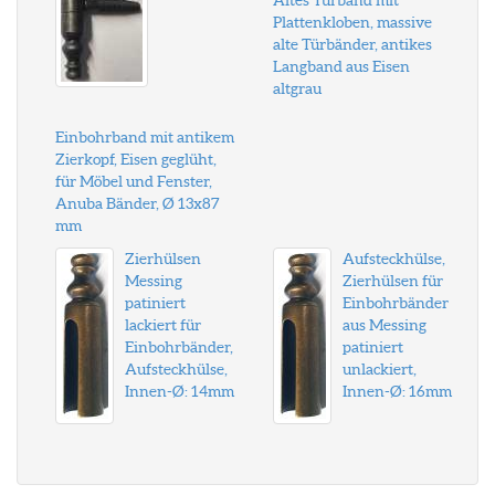
Altes Türband mit
Plattenkloben, massive
alte Türbänder, antikes
Langband aus Eisen
altgrau
Einbohrband mit antikem
Zierkopf, Eisen geglüht,
für Möbel und Fenster,
Anuba Bänder, Ø 13x87
mm
Zierhülsen
Aufsteckhülse,
Messing
Zierhülsen für
patiniert
Einbohrbänder
lackiert für
aus Messing
Einbohrbänder,
patiniert
Aufsteckhülse,
unlackiert,
Innen-Ø: 14mm
Innen-Ø: 16mm