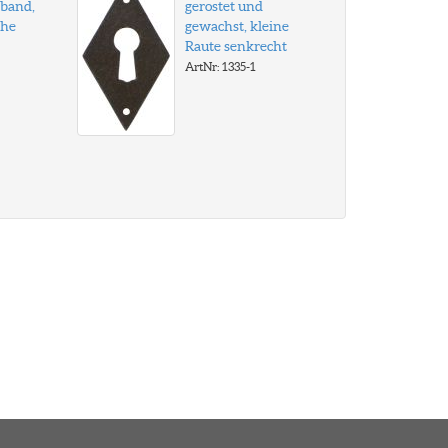
nband,
gerostet und
che
gewachst, kleine
Raute senkrecht
ArtNr: 1335-1