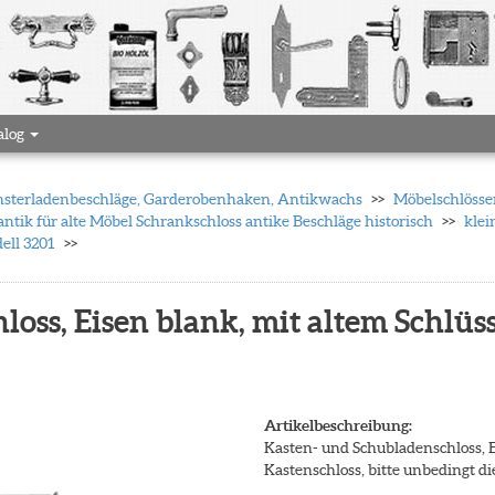
alog
 Fensterladenbeschläge, Garderobenhaken, Antikwachs
Möbelschlösser
antik für alte Möbel Schrankschloss antike Beschläge historisch
klei
ell 3201
loss, Eisen blank, mit altem Schlü
Artikelbeschreibung:
Kasten- und Schubladenschloss, E
Kastenschloss, bitte unbedingt d