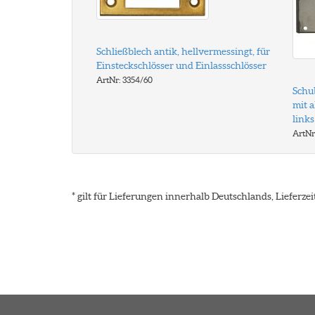
Schließblech antik, hellvermessingt, für
Einsteckschlösser und Einlassschlösser
ArtNr: 3354/60
Schub
mit 
links
ArtNr
* gilt für Lieferungen innerhalb Deutschlands, Lieferz