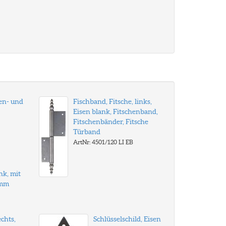
en- und
Fischband, Fitsche, links,
Eisen blank, Fitschenband,
Fitschenbänder, Fitsche
Türband
ArtNr: 4501/120 LI EB
nk, mit
0mm
echts,
Schlüsselschild, Eisen