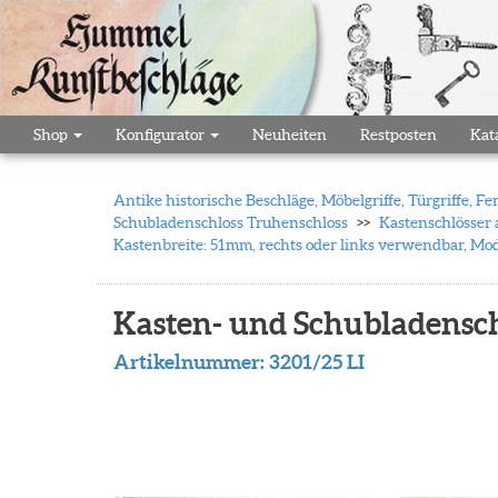
Shop
Konfigurator
Neuheiten
Restposten
Kat
Antike historische Beschläge, Möbelgriffe, Türgriffe,
Schubladenschloss Truhenschloss
Kastenschlösser 
Kastenbreite: 51mm, rechts oder links verwendbar, Mod
Kasten- und Schubladensch
Artikelnummer:
3201/25 LI