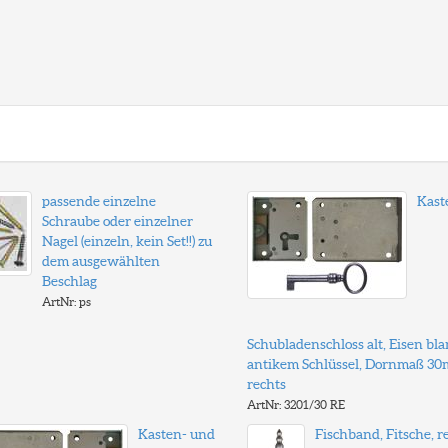
passende einzelne
Kast
Schraube oder einzelner
Nagel (einzeln, kein Set!!) zu
dem ausgewählten
Beschlag
ArtNr: ps
Schubladenschloss alt, Eisen bla
antikem Schlüssel, Dornmaß 3
rechts
ArtNr: 3201/30 RE
Kasten- und
Fischband, Fitsche, r