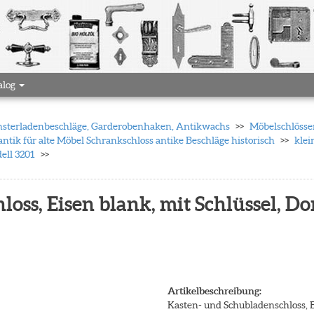
alog
 Fensterladenbeschläge, Garderobenhaken, Antikwachs
Möbelschlösser
antik für alte Möbel Schrankschloss antike Beschläge historisch
klei
ell 3201
oss, Eisen blank, mit Schlüssel, D
Artikelbeschreibung:
Kasten- und Schubladenschloss, E