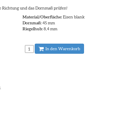
ie Richtung und das Dornmaß prüfen!
Material/Oberfläche:
Eisen blank
Dornmaß:
45 mm
Riegelhub:
8,4 mm
In den Warenkorb
.