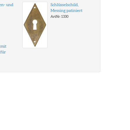
en- und
Schlüsselschild,
Messing patiniert
ArtNr: 1330
 mit
für