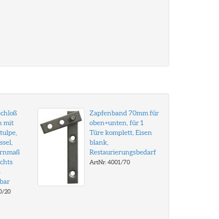
schloß
Zapfenband 70mm für
h mit
oben+unten, für 1
tulpe,
Türe komplett, Eisen
ssel,
blank,
ornmaß
Restaurierungsbedarf
chts
ArtNr: 4001/70
s
bar
0/20