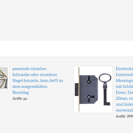
passende einzelne
Einsteck
Schraube oder einzelner
historisc
Nagel (einzeln, kein Set!!) zu
Messings
dem ausgewählten
mit Schlü
Beschlag
Eisen, D
20mm, re
ArtNr: ps
und link
verwend
ArtNr: 399