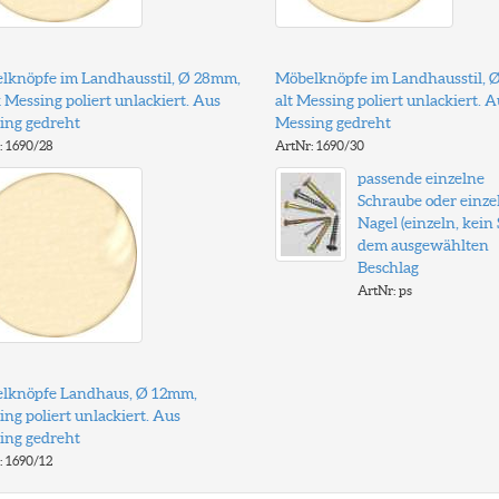
lknöpfe im Landhausstil, Ø 28mm,
Möbelknöpfe im Landhausstil, 
 Messing poliert unlackiert. Aus
alt Messing poliert unlackiert. A
ing gedreht
Messing gedreht
: 1690/28
ArtNr: 1690/30
passende einzelne
Schraube oder einze
Nagel (einzeln, kein S
dem ausgewählten
Beschlag
ArtNr: ps
lknöpfe Landhaus, Ø 12mm,
ng poliert unlackiert. Aus
ing gedreht
: 1690/12