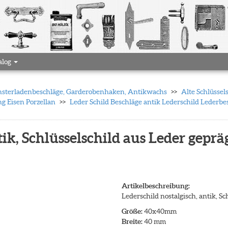
alog
 Fensterladenbeschläge, Garderobenhaken, Antikwachs
Alte Schlüssel
ng Eisen Porzellan
Leder Schild Beschläge antik Lederschild Lederbe
tik, Schlüsselschild aus Leder geprä
Artikelbeschreibung:
Lederschild nostalgisch, antik, S
Größe:
40x40mm
Breite:
40 mm