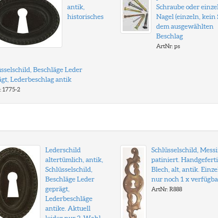
antik,
Schraube oder einze
historisches
Nagel (einzeln, kein S
dem ausgewählten
Beschlag
ArtNr: ps
sselschild, Beschläge Leder
gt, Lederbeschlag antik
: 1775-2
Lederschild
Schlüsselschild, Mess
altertümlich, antik,
patiniert. Handgeferti
Schlüsselschild,
Blech, alt, antik. Einze
Beschläge Leder
nur noch 1 x verfügba
geprägt,
ArtNr: R888
Lederbeschläge
antike. Aktuell