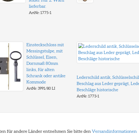
leider nur 2. Wahl
lieferbar.
ArtNr: 1775-1
Einsteckschloss mit
Messingstulpe, mit
Schlüssel, Eisen,
Dornmaß 80mm
links, für alten
Schrank oder antike
Lederschild antik, Schlüsselschil
Kommode
Beschlag aus Leder geprägt, Led
ArtNr: 3991/80 LI
Beschläge historische
ArtNr: 1773-1
eiten für andere Länder entnehmen Sie bitte den
Versandinformationen