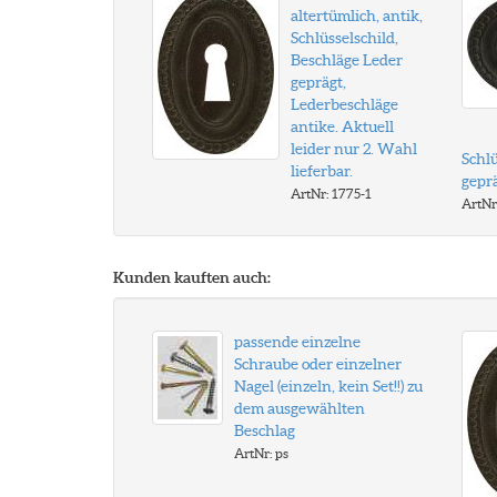
altertümlich, antik,
Schlüsselschild,
Beschläge Leder
geprägt,
Lederbeschläge
antike. Aktuell
leider nur 2. Wahl
Schlü
lieferbar.
geprä
ArtNr: 1775-1
ArtNr
Kunden kauften auch:
passende einzelne
Schraube oder einzelner
Nagel (einzeln, kein Set!!) zu
dem ausgewählten
Beschlag
ArtNr: ps