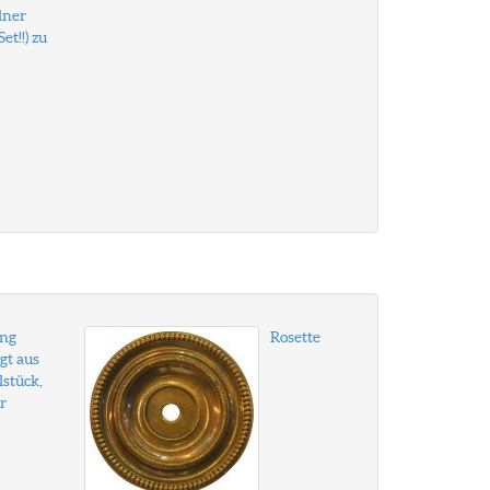
lner
et!!) zu
ing
Rosette
gt aus
lstück,
r