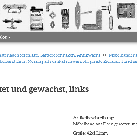
alog
 Fensterladenbeschläge, Garderobenhaken, Antikwachs
Möbelbänder a
elband Eisen Messing alt rustikal schwarz Stil gerade Zierkopf Türscha
et und gewachst, links
Artikelbeschreibung:
Möbelband aus Eisen gerostet und
Größe:
42x101mm