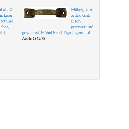
 alt, Ø
Möbelgriffe
, Eisen
antik, Griff
stet und
Eisen
chst,
gerostet und
eht,
gewachst, Möbel Beschläge Jugendstil
ArtNr: 1841/95