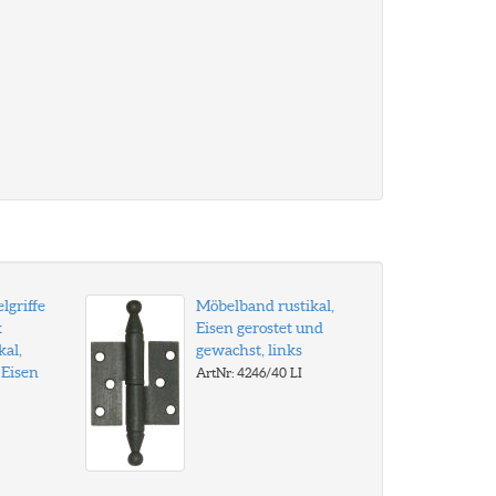
lgriffe
Möbelband rustikal,
k
Eisen gerostet und
kal,
gewachst, links
 Eisen
ArtNr: 4246/40 LI