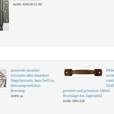
ArtNr: 4246/60 LI AV
passende einzelne
Möbe
Schraube oder einzelner
anti
Nagel (einzeln, kein Set!!) zu
rusti
dem ausgewählten
Griff
Beschlag
gerostet und gewachst, Möbel
Beschläge des Jugendstil
ArtNr: ps
ArtNr: 1841/120