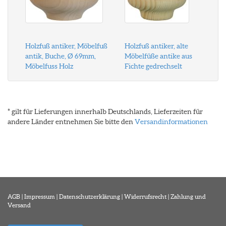
Holzfuß antiker, Möbelfuß
Holzfuß antiker, alte
antik, Buche, Ø 69mm,
Möbelfüße antike aus
Möbelfuss Holz
Fichte gedrechselt
* gilt für Lieferungen innerhalb Deutschlands, Lieferzeiten für
andere Länder entnehmen Sie bitte den
Versandinformationen
AGB
|
Impressum
|
Datenschutzerklärung
|
Widerrufsrecht
|
Zahlung und
Versand