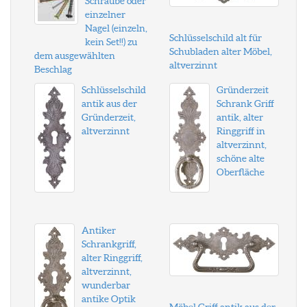
Schraube oder
einzelner
Nagel (einzeln,
Schlüsselschild alt für
kein Set!!) zu
Schubladen alter Möbel,
dem ausgewählten
altverzinnt
Beschlag
Schlüsselschild
Gründerzeit
antik aus der
Schrank Griff
Gründerzeit,
antik, alter
altverzinnt
Ringgriff in
altverzinnt,
schöne alte
Oberfläche
Antiker
Schrankgriff,
alter Ringgriff,
altverzinnt,
wunderbar
antike Optik