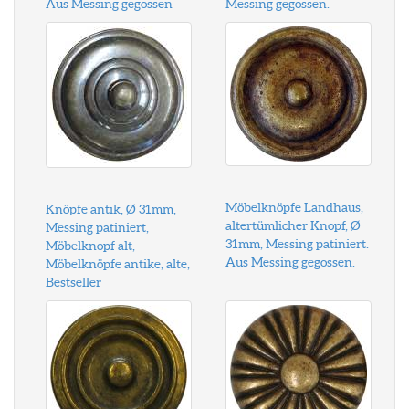
Aus Messing gegossen
Messing gegossen.
Möbelknöpfe Landhaus,
Knöpfe antik, Ø 31mm,
altertümlicher Knopf, Ø
Messing patiniert,
31mm, Messing patiniert.
Möbelknopf alt,
Aus Messing gegossen.
Möbelknöpfe antike, alte,
Bestseller