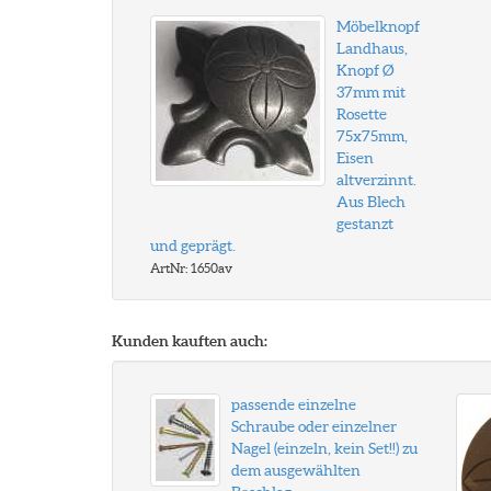
Möbelknopf
Landhaus,
Knopf Ø
37mm mit
Rosette
75x75mm,
Eisen
altverzinnt.
Aus Blech
gestanzt
und geprägt.
ArtNr: 1650av
Kunden kauften auch:
passende einzelne
Schraube oder einzelner
Nagel (einzeln, kein Set!!) zu
dem ausgewählten