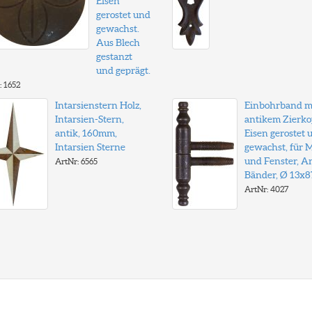
Eisen
gerostet und
gewachst.
Aus Blech
gestanzt
und geprägt.
: 1652
Intarsienstern Holz,
Einbohrband m
Intarsien-Stern,
antikem Zierko
antik, 160mm,
Eisen gerostet 
Intarsien Sterne
gewachst, für 
und Fenster, A
ArtNr: 6565
Bänder, Ø 13x
ArtNr: 4027