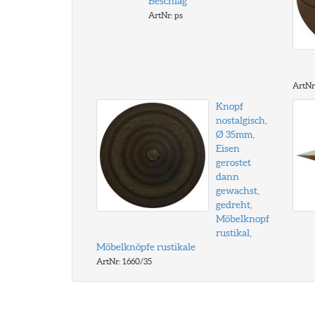
Beschlag
ArtNr: ps
ArtNr
Knopf
nostalgisch,
Ø 35mm,
Eisen
gerostet
dann
gewachst,
gedreht,
Möbelknopf
rustikal,
Möbelknöpfe rustikale
ArtNr: 1660/35