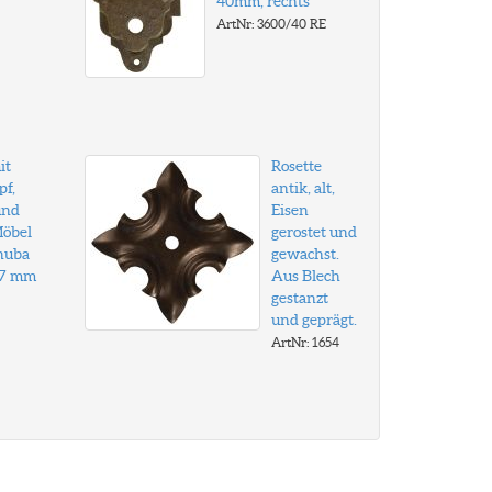
40mm, rechts
ArtNr: 3600/40 RE
it
Rosette
pf,
antik, alt,
und
Eisen
Möbel
gerostet und
nuba
gewachst.
87 mm
Aus Blech
gestanzt
und geprägt.
ArtNr: 1654