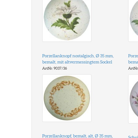
Porzellanknopf nostalgisch, Ø 35 mm,
Porze
bemalt, mit altvermessingtem Sockel
bema
ArtNr: 9037/36
ArtNr
Porzellanknopf, bemalt, alt, Ø 35 mm,
Schu