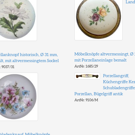
Land
Möbelknöpfe altvermessingt, Ø
llanknopf historisch, Ø 31 mm,
mit Porzellaneinlage bemalt
lt, mit altvermessingtem Sockel
ArtNr: 1685/29
: 9037/31
Porzellangriff,
Küchengriffe Ke
Schubladengriffe
Porzellan, Bügelgriff antik
ArtNr: 9106/M
bladenknauf, Möbelknöpfe