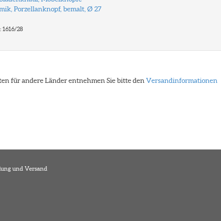
ik, Porzellanknopf, bemalt, Ø 27
: 1616/28
eiten für andere Länder entnehmen Sie bitte den
Versandinformationen
lung und Versand