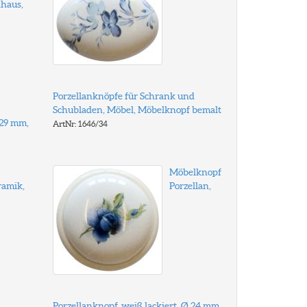
haus,
Porzellanknöpfe für Schrank und
Schubladen, Möbel, Möbelknopf bemalt
 29 mm,
ArtNr: 1646/34
Möbelknopf
ramik,
Porzellan,
Porzellanknopf, weiß lackiert, Ø 24 mm,