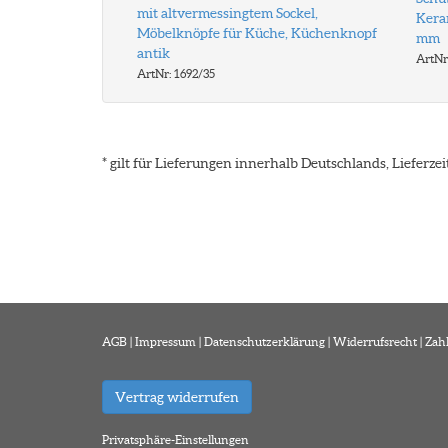
mit altvermessingtem Sockel,
Keram
Möbelknöpfe für Küche, Küchenknopf
mm
antik
ArtNr
ArtNr: 1692/35
* gilt für Lieferungen innerhalb Deutschlands, Lieferz
AGB
|
Impressum
|
Datenschutzerklärung
|
Widerrufsrecht
|
Zah
Vertrag widerrufen
Privatsphäre-Einstellungen