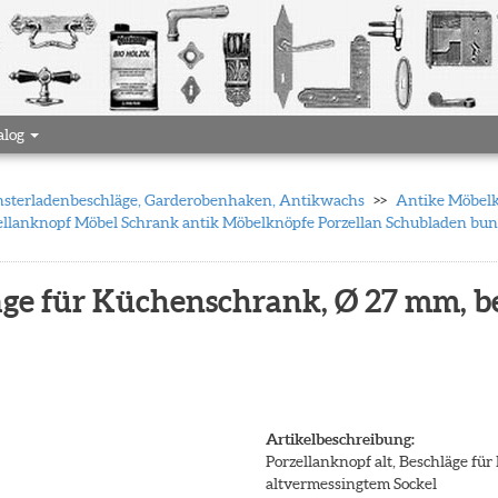
alog
 Fensterladenbeschläge, Garderobenhaken, Antikwachs
Antike Möbelkn
llanknopf Möbel Schrank antik Möbelknöpfe Porzellan Schubladen bun
äge für Küchenschrank, Ø 27 mm, b
Artikelbeschreibung:
Porzellanknopf alt, Beschläge fü
altvermessingtem Sockel