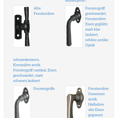
Sonderpreis !
Alte
Fenstergriff
Fensterolive
geschmiedet,
Fensterolive
Eisen geglüht,
matt klar
lackiert,
schöne antike
Optik
schmiedeeisern,
Kreuzolive antik,
Fenstergriff rustikal, Eisen
geschmiedet, matt
schwarz lackiert
Fenstergriffe
Fensterolive
Gusseisen
antik,
Halbolive
alte Eisen
gegossen