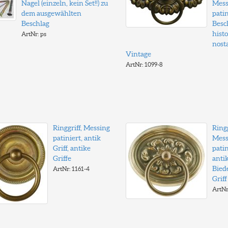
Nagel (einzeln, kein Set!!) zu
Mess
dem ausgewählten
patin
Beschlag
Besc
histo
ArtNr: ps
nosta
Vintage
ArtNr: 1099-8
Ringgriff, Messing
Ringg
patiniert, antik
Mess
Griff, antike
patin
Griffe
anti
Bied
ArtNr: 1161-4
Griff
ArtNr