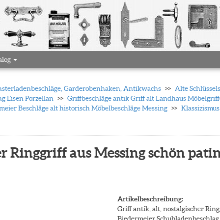
alog
 Fensterladenbeschläge, Garderobenhaken, Antikwachs
Alte Schlüssel
ng Eisen Porzellan
Griffbeschläge antik Griff alt Landhaus Möbelgrif
rmeier Beschläge alt historisch Möbelbeschläge Messing
Klassizismus
her Ringgriff aus Messing schön patin
Artikelbeschreibung:
Griff antik, alt, nostalgischer Rin
Biedermeier Schubladenbeschlag