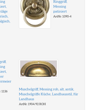
ing
Ringgriff,
iert,
Messing
hläge
patiniert
risch,
ArtNr: 1090-4
lgisch,
riff,
ing
iert,
ker
ermeier
Muschelgriff, Messing roh, alt, antik,
: 1136
Muschelgriffe Küche, Landhausstil, für
Landhaus
ArtNr: 1904/92 ROH