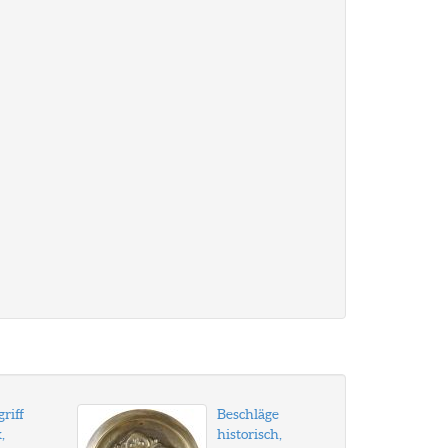
riff
Beschläge
,
historisch,