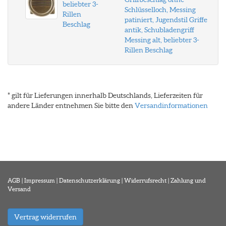
beliebter 3-
Schlüsselloch, Messing
Rillen
patiniert, Jugendstil Griffe
Beschlag
antik, Schubladengriff
Messing alt, beliebter 3-
Rillen Beschlag
* gilt für Lieferungen innerhalb Deutschlands, Lieferzeiten für
andere Länder entnehmen Sie bitte den
Versandinformationen
AGB
|
Impressum
|
Datenschutzerklärung
|
Widerrufsrecht
|
Zahlung und
Versand
Vertrag widerrufen