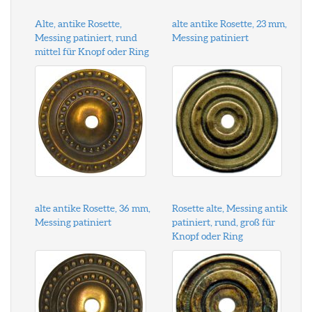
Alte, antike Rosette,
alte antike Rosette, 23 mm,
Messing patiniert, rund
Messing patiniert
mittel für Knopf oder Ring
alte antike Rosette, 36 mm,
Rosette alte, Messing antik
Messing patiniert
patiniert, rund, groß für
Knopf oder Ring