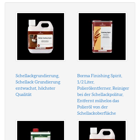
Schellackgrundierung,
Borma Finishing Spirit,
Schellack Grundierung
1/2 Liter,
entwachst, höchster
Polierölentferner, Reiniger
Qualität
bei der Schellackpolitur,
Entfernt mühelos das
Polieröl von der
Schellackoberfläche