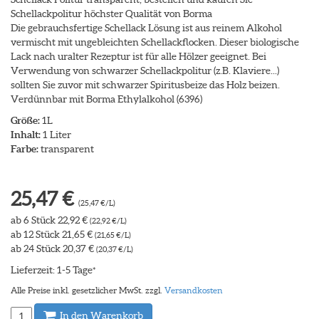
Schellackpolitur höchster Qualität von Borma
Die gebrauchsfertige Schellack Lösung ist aus reinem Alkohol
vermischt mit ungebleichten Schellackflocken. Dieser biologische
Lack nach uralter Rezeptur ist für alle Hölzer geeignet. Bei
Verwendung von schwarzer Schellackpolitur (z.B. Klaviere...)
sollten Sie zuvor mit schwarzer Spiritusbeize das Holz beizen.
Verdünnbar mit Borma Ethylalkohol (6396)
Größe:
1L
Inhalt:
1 Liter
Farbe:
transparent
25,47 €
(25,47 €/L)
ab 6 Stück 22,92 €
(22,92 €/L)
ab 12 Stück 21,65 €
(21,65 €/L)
ab 24 Stück 20,37 €
(20,37 €/L)
Lieferzeit: 1-5 Tage
*
Alle Preise inkl. gesetzlicher MwSt. zzgl.
Versandkosten
In den Warenkorb