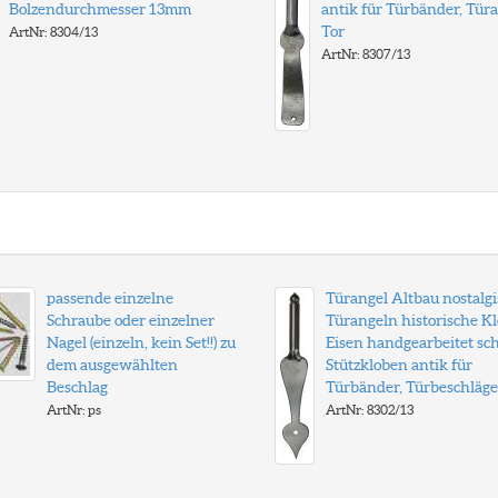
Bolzendurchmesser 13mm
antik für Türbänder, Tür
Tor
ArtNr: 8304/13
ArtNr: 8307/13
passende einzelne
Türangel Altbau nostalgi
Schraube oder einzelner
Türangeln historische K
Nagel (einzeln, kein Set!!) zu
Eisen handgearbeitet sc
dem ausgewählten
Stützkloben antik für
Beschlag
Türbänder, Türbeschläge
ArtNr: ps
ArtNr: 8302/13