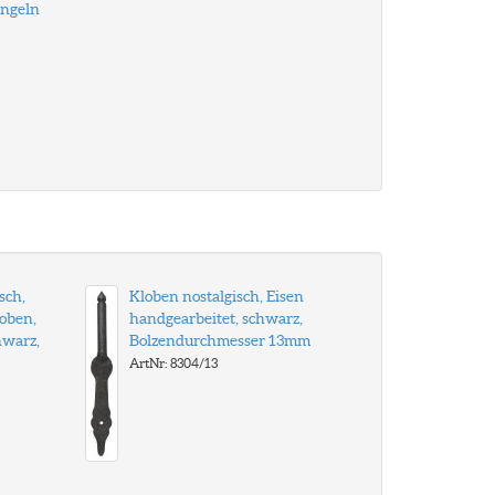
angeln
sch,
Kloben nostalgisch, Eisen
loben,
handgearbeitet, schwarz,
hwarz,
Bolzendurchmesser 13mm
ArtNr: 8304/13