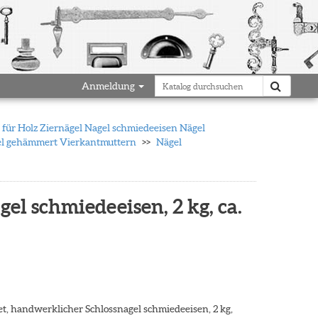
Anmeldung
für Holz Ziernägel Nagel schmiedeeisen Nägel
gel gehämmert Vierkantmuttern
Nägel
el schmiedeeisen, 2 kg, ca.
t, handwerklicher Schlossnagel schmiedeeisen, 2 kg,