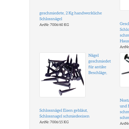
geschmiedete, 2 Kg handwerkliche
Schlossnägel
Gesc
ArtNr: 7006/60 KG
Schlo
schmi
Haus
ArtNr
Nägel
geschmiedet
für antike
Beschläge,
Nosta
und 
Schlossnägel Eisen gebläut,
schm
Schlossnagel schmiedeeisen
schm
ArtNr: 7006/15 KG
ArtNr