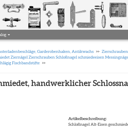
alog
 Fensterladenbeschläge, Garderobenhaken, Antikwachs
Zierschrauben 
iedet Ziernägel Zierschrauben Schloßnagel schmiedeeisen Messingnä
hlägig Fischbandstifte
hmiedet, handwerklicher Schlossnag
Artikelbeschreibung:
Schloßnagel Alt-Eisen geschmiede