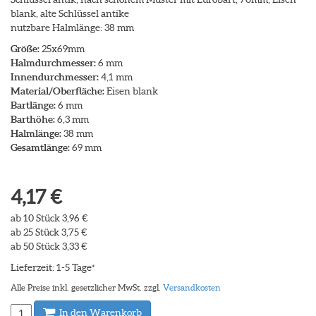
blank, alte Schlüssel antike
nutzbare Halmlänge: 38 mm
Größe:
25x69mm
Halmdurchmesser:
6 mm
Innendurchmesser:
4,1 mm
Material/Oberfläche:
Eisen blank
Bartlänge:
6 mm
Barthöhe:
6,3 mm
Halmlänge:
38 mm
Gesamtlänge:
69 mm
4,17 €
ab 10 Stück 3,96 €
ab 25 Stück 3,75 €
ab 50 Stück 3,33 €
Lieferzeit: 1-5 Tage
*
Alle Preise inkl. gesetzlicher MwSt. zzgl.
Versandkosten
In den Warenkorb