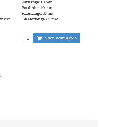
Bartlänge:
10 mm
Barthöhe:
10 mm
Halmlänge:
35 mm
üniert
Gesamtlänge:
69 mm
In den Warenkorb
.