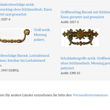
bladenbeschläge antik,
beschlag ohne Schlüsselloch, Eisen
Griffbeschlag Barock mit Schlüss
stet und gewachst
Eisen gerostet und gewachst
: 1027-4
ArtNr: 1017-3
Griff antik,
Messing
poliert,
lbeschläge Barock, Lochabstand:
Schubladengriffe antik, Griffbes
93mm, kürzbar bis Lochabstand
ohne Schlüsselloch, Messing ges
m
patiniert
: 1947/103POL
ArtNr: 1390-10
eiten für andere Länder entnehmen Sie bitte den
Versandinformationen