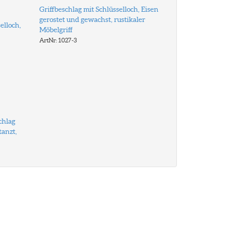
Griffbeschlag mit Schlüsselloch, Eisen
gerostet und gewachst, rustikaler
elloch,
Möbelgriff
ArtNr: 1027-3
chlag
tanzt,