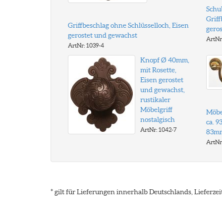
Schu
Griff
Griffbeschlag ohne Schlüsselloch, Eisen
gero
gerostet und gewachst
ArtNr
ArtNr: 1039-4
Knopf Ø 40mm,
mit Rosette,
Eisen gerostet
und gewachst,
rustikaler
Möbelgriff
Möbe
nostalgisch
ca. 
ArtNr: 1042-7
83m
ArtNr
* gilt für Lieferungen innerhalb Deutschlands, Lieferz