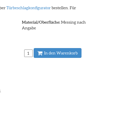
über
Türbeschlagkonfigurator
bestellen. Für
Material/Oberfläche:
Messing nach
Angabe
In den Warenkorb
.