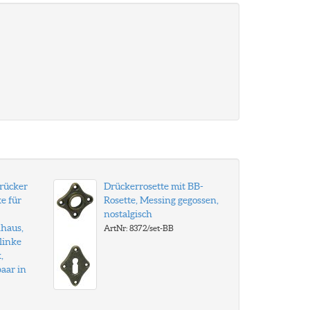
rücker
Drückerrosette mit BB-
e für
Rosette, Messing gegossen,
nostalgisch
haus,
ArtNr: 8372/set-BB
linke
,
paar in