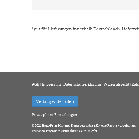
* gilt für Lieferungen innerhalb Deutschlands, Lieferz
AGB
|
Impressum
|
Datenschutzerklärung
|
Widerrufsrecht
|
Zah
Vertrag widerrufen
Privatsphäre-Einstellungen
© 2026 Hans-Peter Hummel Kunstbeschläge e.K. - Alle Rechte vorbehalten.
Webshop-Programmierung durch COMU GmbH