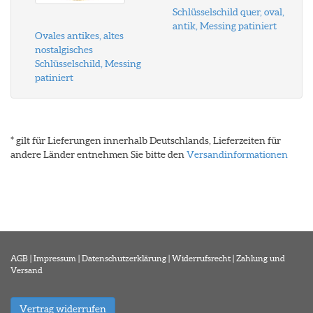
Schlüsselschild quer, oval,
antik, Messing patiniert
Ovales antikes, altes
nostalgisches
Schlüsselschild, Messing
patiniert
* gilt für Lieferungen innerhalb Deutschlands, Lieferzeiten für
andere Länder entnehmen Sie bitte den
Versandinformationen
AGB
|
Impressum
|
Datenschutzerklärung
|
Widerrufsrecht
|
Zahlung und
Versand
Vertrag widerrufen