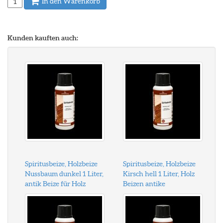
In den Warenkorb
Kunden kauften auch:
Spiritusbeize, Holzbeize
Spiritusbeize, Holzbeize
Nussbaum dunkel 1 Liter,
Kirsch hell 1 Liter, Holz
antik Beize für Holz
Beizen antike