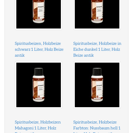
Spiritusbeizen, Holzbeize
Spiritusbeize, Holzbeize in
schwarz 1 Liter, Holz Beize
Eiche dunkel 1 Liter, Holz
antik
Beize antik
Spiritusbeize, Holzbeizen
Spiritusbeize, Holzbeize
Mahagoni 1 Liter, Holz
Farbton: Nussbaum hell 1