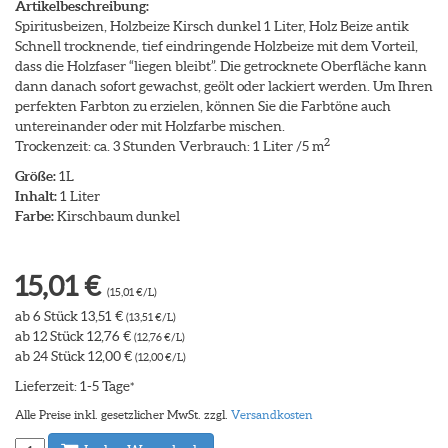
Artikelbeschreibung:
Spiritusbeizen, Holzbeize Kirsch dunkel 1 Liter, Holz Beize antik
Schnell trocknende, tief eindringende Holzbeize mit dem Vorteil,
dass die Holzfaser “liegen bleibt”. Die getrocknete Oberfläche kann
dann danach sofort gewachst, geölt oder lackiert werden. Um Ihren
perfekten Farbton zu erzielen, können Sie die Farbtöne auch
untereinander oder mit Holzfarbe mischen.
2
Trockenzeit: ca. 3 Stunden Verbrauch: 1 Liter /5 m
Größe:
1L
Inhalt:
1 Liter
Farbe:
Kirschbaum dunkel
15,01 €
(15,01 €/L)
ab 6 Stück 13,51 €
(13,51 €/L)
ab 12 Stück 12,76 €
(12,76 €/L)
ab 24 Stück 12,00 €
(12,00 €/L)
Lieferzeit: 1-5 Tage
*
Alle Preise inkl. gesetzlicher MwSt. zzgl.
Versandkosten