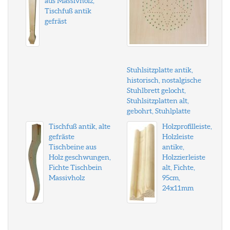
aus Massivholz,
Tischfuß antik
gefräst
Stuhlsitzplatte antik,
historisch, nostalgische
Stuhlbrett gelocht,
Stuhlsitzplatten alt,
gebohrt, Stuhlplatte
Tischfuß antik, alte
Holzprofilleiste,
gefräste
Holzleiste
Tischbeine aus
antike,
Holz geschwungen,
Holzzierleiste
Fichte Tischbein
alt, Fichte,
Massivholz
95cm,
24x11mm