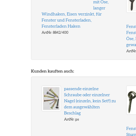
mit Öse,
langer
Windhaken, Eisen verzinkt, für
Fenster und Fensterladen,
Fensterladen Haken
Fens
Fens
ArtNr: 8842/400
Öse, 
gewa
ArtNr
Kunden kauften auch:
passende einzelne
Schraube oder einzelner
Nagel (einzeln, kein Set!!) zu
dem ausgewählten
Beschlag
ArtNr: ps
Fens
Stur