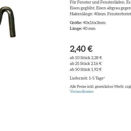
Für Fenster und Fensterläden. Es
Eisen geglüht, Eisen altgrau gege
Hakenlänge: 40mm. Fensterfestste
Größe:
40x16x3mm
Länge:
40 mm
2,40 €
ab 10 Stück 2,28 €
ab 25 Stück 2,16 €
ab 50 Stück 1,92 €
Lieferzeit: 1-5 Tage
*
Alle Preise inkl. gesetzlicher MwSt. zzgl
Versandkosten