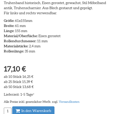
Truhenband historisch, Eisen gerostet, gewachst, Stil Möbelband
antik, Truhenscharnier. Aus Blech gestanzt und geprägt.
Für links und rechts verwendbar.
Größe:
61x155mm
Breite:
61 mm
Länge:
155 mm
Material/Oberfläche:
Eisen gerostet
Rollendurchmesser:
11 mm
Materialstärke:
2,4 mm
Rollenlänge:
35 mm
17,10 €
ab 10 Stück 16,25 €
ab 25 Stück 15,39 €
ab 50 Stück 13,68 €
Lieferzeit: 1-5 Tage
*
Alle Preise inkl. gesetzlicher MwSt. zzgl.
Versandkosten
In den Warenkorb