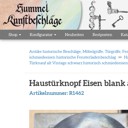
Shop
Konfigurator
Neuheiten
Restposten
Kat
Antike historische Beschläge, Möbelgriffe, Türgriffe,
schmiedeeisen historische Fensterladenbeschlag
Ha
Türknauf alt Vintage schwarz historisch schmiedeeise
Haustürknopf Eisen blank a
Artikelnummer:
R1462