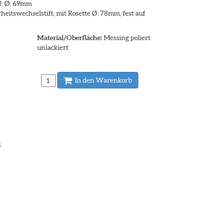
pf: Ø: 69mm
eitswechselstift, mit Rosette Ø: 78mm, fest auf
Material/Oberfläche:
Messing poliert
unlackiert
In den Warenkorb
.