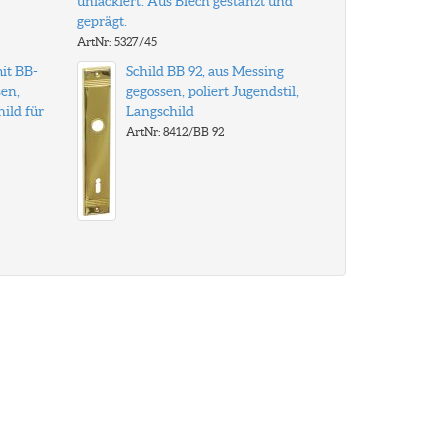
unlackiert. Aus Blech gestanzt und
geprägt.
ArtNr: 5327/45
it BB-
Schild BB 92, aus Messing
en,
gegossen, poliert Jugendstil,
hild für
Langschild
ArtNr: 8412/BB 92