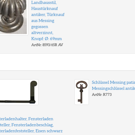
Landhausstil,
Haustürknauf
antiker, Türknauf
aus Messing
gegossen
altverzinnt,
Knopf: Ø: 69mm
ArtNr: 8593/65R AV
Schlüssel Messing patin
Messingschlüssel anti
ArtNr: R773
terladenhalter, Fensterladen
teller, Fensterladenbeschlag,
erladenfeststeller, Eisen schwarz