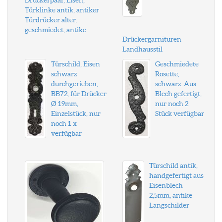
Drückerpaar, Eisen,
Türklinke antik, antiker
Türdrücker alter,
geschmiedet, antike
Drückergarnituren
Landhausstil
Türschild, Eisen
Geschmiedete
schwarz
Rosette,
durchgerieben,
schwarz. Aus
BB72, für Drücker
Blech gefertigt,
Ø 19mm,
nur noch 2
Einzelstück, nur
Stück verfügbar
noch 1 x
verfügbar
Türschild antik,
handgefertigt aus
Eisenblech
2,5mm, antike
Langschilder