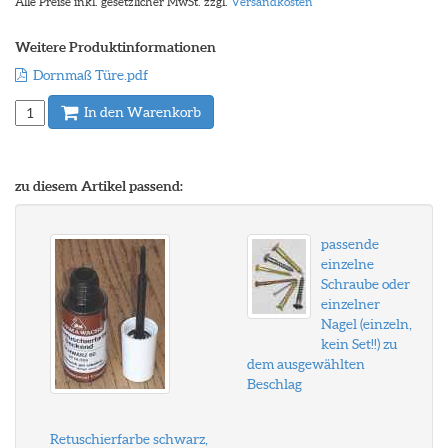
Alle Preise inkl. gesetzlicher MwSt. zzgl.
Versandkosten
Weitere Produktinformationen
Dornmaß Türe.pdf
In den Warenkorb
zu diesem Artikel passend:
passende
einzelne
Schraube oder
einzelner
Nagel (einzeln,
kein Set!!) zu
dem ausgewählten
Beschlag
Retuschierfarbe schwarz,