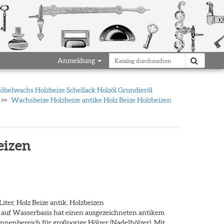
Anmeldung
belwachs Holzbeize Schellack Holzöl Grundieröl
Wachsbeize Holzbeize antike Holz Beize Holzbeizen
eizen
Liter, Holz Beize antik, Holzbeizen
 auf Wasserbasis hat einen ausgezeichneten antikem
Innenbereich für großporige Hölzer (Nadelhölzer). Mit